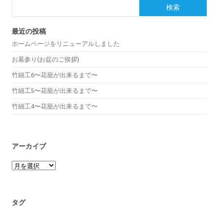
検索
最近の投稿
ホームページをリニューアルしました
お墓参り(お盆のご挨拶)
竹細工6〜花籠が出来るまで〜
竹細工5〜花籠が出来るまで〜
竹細工4〜花籠が出来るまで〜
アーカイブ
ア
ー
カ
イ
ブ
タグ