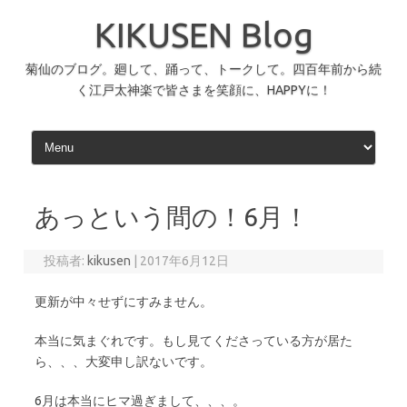
コ
ン
KIKUSEN Blog
テ
ン
ツ
へ
菊仙のブログ。廻して、踊って、トークして。四百年前から続
ス
く江戸太神楽で皆さまを笑顔に、HAPPYに！
キ
ッ
プ
あっという間の！6月！
投稿者:
kikusen
|
2017年6月12日
更新が中々せずにすみません。
本当に気まぐれです。もし見てくださっている方が居た
ら、、、大変申し訳ないです。
6月は本当にヒマ過ぎまして、、、。