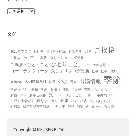
ア
ー
カ
イ
ブ
タグ
ご挨拶
2023年ブログ
お仕事
お仕事・観光
お墓参り お盆
ご挨拶、独り言、ご報告、久しぶりのブログ更新
ひとりごと。
ご挨拶・ひとりごと
コロナ終息願い
ゴールデンウィーク
久しぶりブログ更新
仕事
仕事、思い
季節
出演情報
公演
令和2年5月
令和2年
伝承
写真
季節.イベント依頼
季節、お別れ
季節，4月桜
志村けん さん
旅
新宿ハウス
新年ご挨拶
日々、ひとりごと
日常
日本舞踊
桜?
独り言
私事
江戸太神楽菊仙
祭り
稽古
稽古，気づきました！
竹細工
緊急事態宣言解除、
習い事
観光
観覧
酒
食べ物
食道楽
Copyright © KIKUSEN BLOG