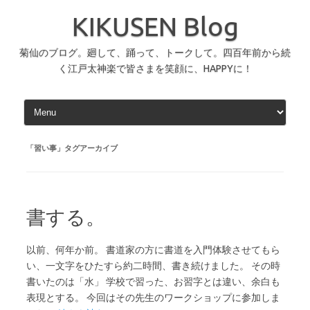
コ
ン
KIKUSEN Blog
テ
ン
ツ
へ
菊仙のブログ。廻して、踊って、トークして。四百年前から続
ス
く江戸太神楽で皆さまを笑顔に、HAPPYに！
キ
ッ
プ
「
習い事
」タグアーカイブ
書する。
以前、何年か前。 書道家の方に書道を入門体験させてもら
い、一文字をひたすら約二時間、書き続けました。 その時
書いたのは「水」 学校で習った、お習字とは違い、余白も
表現とする。 今回はその先生のワークショップに参加しま